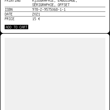
PRINTING
RISOGRAPHIE, EMBOSSAGE,
SÉRIGRAPHIE, OFFSET
ISBN
978-2-9575068-1-1
DATE
2021
PRICE
15 €
ADD TO CART