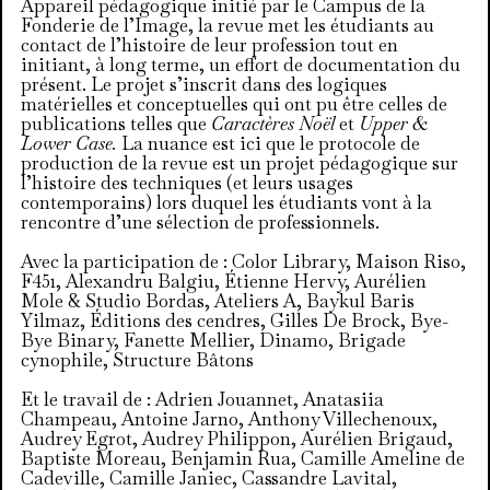
Appareil pédagogique initié par le Campus de la
Fonderie de l’Image, la revue met les étudiants au
contact de l’histoire de leur profession tout en
initiant, à long terme, un effort de documentation du
présent. Le projet s’inscrit dans des logiques
matérielles et conceptuelles qui ont pu être celles de
publications telles que
Caractères Noël
et
Upper &
Lower Case.
La nuance est ici que le protocole de
production de la revue est un projet pédagogique sur
l’histoire des techniques (et leurs usages
contemporains) lors duquel les étudiants vont à la
rencontre d’une sélection de professionnels.
Avec la participation de : Color Library, Maison Riso,
F451, Alexandru Balgiu, Étienne Hervy, Aurélien
Mole & Studio Bordas, Ateliers A, Baykul Baris
Yilmaz, Éditions des cendres, Gilles De Brock, Bye-
Bye Binary, Fanette Mellier, Dinamo, Brigade
cynophile, Structure Bâtons
Et le travail de : Adrien Jouannet, Anatasiia
Champeau, Antoine Jarno, Anthony Villechenoux,
Audrey Egrot, Audrey Philippon, Aurélien Brigaud,
Baptiste Moreau, Benjamin Rua, Camille Ameline de
Cadeville, Camille Janiec, Cassandre Lavital,