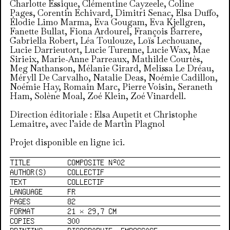
Charlotte Essique, Clémentine Cayzeele, Coline
Pages, Corentin Echivard, Dimitri Senac, Elsa Duffo,
Élodie Limo Marma, Eva Gougam, Eva Kjellgren,
Fanette Bullat, Fiona Ardourel, François Barrere,
Gabriella Robert, Léa Toulouze, Loïs Lechouane,
Lucie Darrieutort, Lucie Turenne, Lucie Wax, Mae
Sirieix, Marie-Anne Parreaux, Mathilde Courtès,
Meg Nathanson, Mélanie Girard, Melissa Le Dréau,
Méryll De Carvalho, Natalie Deas, Noémie Cadillon,
Noémie Hay, Romain Marc, Pierre Voisin, Seraneth
Ham, Solène Moal, Zoé Klein, Zoé Vinardell.
Direction éditoriale : Elsa Aupetit et Christophe
Lemaitre, avec l’aide de Martin Plagnol
Projet disponible en ligne
ici.
TITLE
COMPOSITE Nº02
AUTHOR(S)
COLLECTIF
TEXT
COLLECTIF
LANGUAGE
FR
PAGES
82
FORMAT
21 × 29,7 CM
COPIES
300