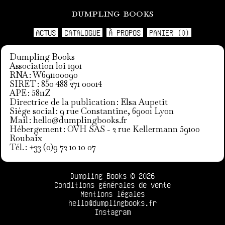
dumpling books
ACTUS
CATALOGUE
À PROPOS
PANIER (0)
Dumpling Books
Association loi 1901
RNA : W691100090
SIRET : 850 488 271 00014
APE : 5811Z
Directrice de la publication : Elsa Aupetit
Siège social : 9 rue Constantine, 69001 Lyon
Mail :
hello@dumplingbooks.fr
Hébergement : OVH SAS - 2 rue Kellermann 59100
Roubaix
Tél. : +33 (0)9 72 10 10 07
Dumpling Books © 2026
Conditions générales de vente
Mentions légales
hello@dumplingbooks.fr
Instagram