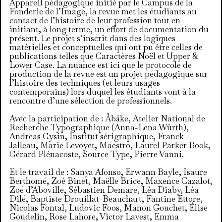
Appareil pédagogique initié par le Campus de la
Fonderie de l’Image, la revue met les étudiants au
contact de l’histoire de leur profession tout en
initiant, à long terme, un effort de documentation du
présent. Le projet s’inscrit dans des logiques
matérielles et conceptuelles qui ont pu être celles de
publications telles que Caractères Noël et Upper &
Lower Case. La nuance est ici que le protocole de
production de la revue est un projet pédagogique sur
l’histoire des techniques (et leurs usages
contemporains) lors duquel les étudiants vont à la
rencontre d’une sélection de professionnels.
Avec la participation de : Åbäke, Atelier National de
Recherche Typographique (Anna-Lena Würth),
Andreas Gysin, Institut sérigraphique, Franck
Jalleau, Marie Levoyet, Maestro, Laurel Parker Book,
Gérard Plénacoste, Source Type, Pierre Vanni.
Et le travail de : Sanya Afonso, Erwann Bayle, Isaure
Berthomé, Zoé Binet, Maëlle Brice, Maxence Cazalot,
Zoé d’Aboville, Sébastien Demare, Léa Diaby, Léa
Dilé, Baptiste Drouillat-Beauchart, Fantine Ettore,
Nicolas Fontal, Ludovic Foos, Manon Gouchet, Élise
Goudelin, Rose Lahore, Victor Lavest, Emma