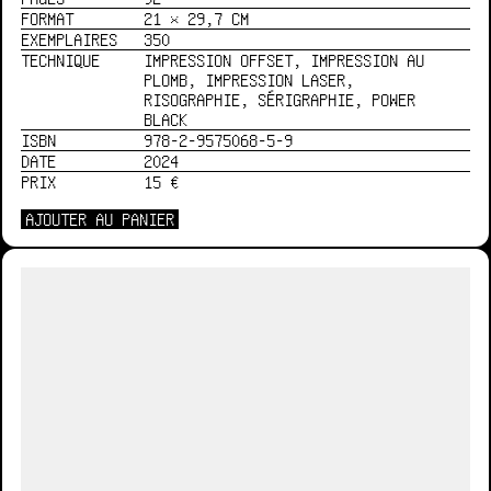
FORMAT
21 × 29,7 CM
EXEMPLAIRES
350
TECHNIQUE
IMPRESSION OFFSET, IMPRESSION AU
PLOMB, IMPRESSION LASER,
RISOGRAPHIE, SÉRIGRAPHIE, POWER
BLACK
ISBN
978-2-9575068-5-9
DATE
2024
PRIX
15 €
AJOUTER AU PANIER