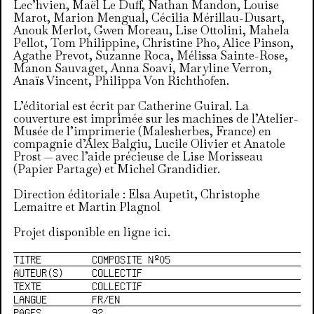
Lec’hvien, Maël Le Duff, Nathan Mandon, Louise
Marot, Marion Mengual, Cécilia Mérillau-Dusart,
Anouk Merlot, Gwen Moreau, Lise Ottolini, Mahela
Pellot, Tom Philippine, Christine Pho, Alice Pinson,
Agathe Prevot, Suzanne Roca, Mélissa Sainte-Rose,
Manon Sauvaget, Anna Soavi, Maryline Verron,
Anaïs Vincent, Philippa Von Richthofen.
L’éditorial est écrit par Catherine Guiral. La
couverture est imprimée sur les machines de l’Atelier-
Musée de l’imprimerie (Malesherbes, France) en
compagnie d’Alex Balgiu, Lucile Olivier et Anatole
Prost — avec l’aide précieuse de Lise Morisseau
(Papier Partage) et Michel Grandidier.
Direction éditoriale : Elsa Aupetit, Christophe
Lemaitre et Martin Plagnol
Projet disponible en ligne
ici
.
TITRE
COMPOSITE Nº05
AUTEUR(S)
COLLECTIF
TEXTE
COLLECTIF
LANGUE
FR/EN
PAGES
92